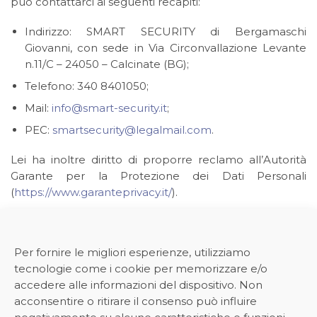
può contattarci ai seguenti recapiti:
Indirizzo: SMART SECURITY di Bergamaschi
Giovanni, con sede in Via Circonvallazione Levante
n.11/C – 24050 – Calcinate (BG);
Telefono: 340 8401050;
Mail:
info@smart-security.it
;
PEC:
smartsecurity@legalmail.com
.
Lei ha inoltre diritto di proporre reclamo all’Autorità
Garante per la Protezione dei Dati Personali
(
https://www.garanteprivacy.it/
).
Calcinate, Data ultimo aggiornamento: 18/10/2021.
Per fornire le migliori esperienze, utilizziamo
tecnologie come i cookie per memorizzare e/o
accedere alle informazioni del dispositivo. Non
acconsentire o ritirare il consenso può influire